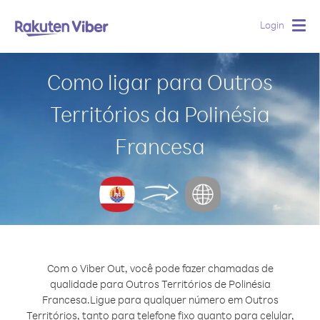
Login
Togg
navig
Como ligar para Outros
Territórios da Polinésia
Francesa
Com o Viber Out, você pode fazer chamadas de
qualidade para Outros Territórios de Polinésia
Francesa.
Ligue para qualquer número em Outros
Territórios, tanto para telefone fixo quanto para celular,