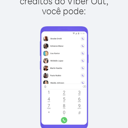
créditos do Viber Out,
você pode: