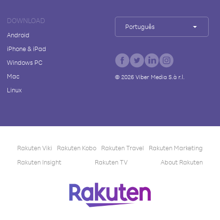
DOWNLOAD
Português
Android
iPhone & iPad
Windows PC
Mac
©
2026
Viber Media S.à r.l.
Linux
Rakuten Viki
Rakuten Kobo
Rakuten Travel
Rakuten Marketing
Rakuten Insight
Rakuten TV
About Rakuten