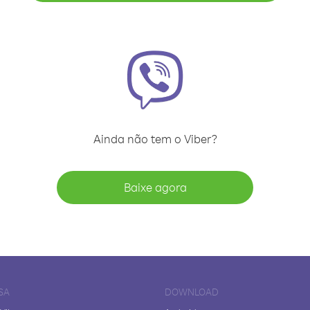
Ainda não tem o Viber?
Baixe agora
SA
DOWNLOAD