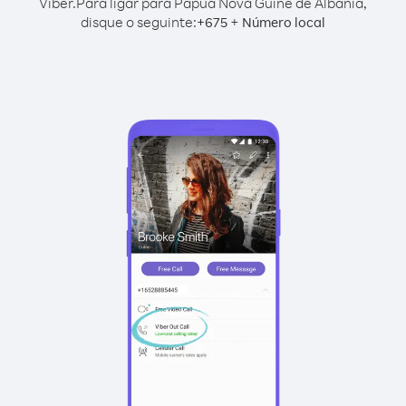
Viber.
Para ligar para Papua Nova Guiné de Albânia,
disque o seguinte:
+
+
675
Número local