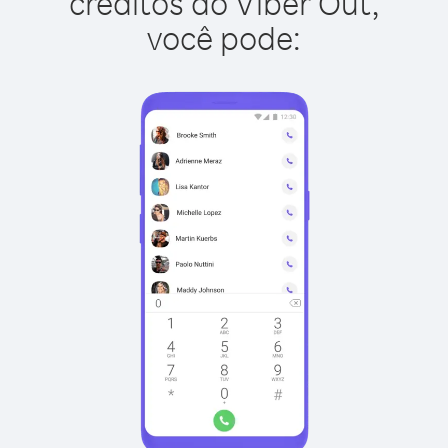
créditos do Viber Out,
você pode: