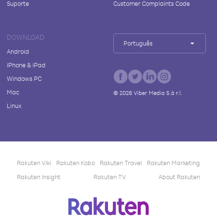
Suporte
Customer Complaints Code
DOWNLOAD
Português
Android
iPhone & iPad
Windows PC
Mac
©
2026
Viber Media S.à r.l.
Linux
Rakuten Viki
Rakuten Kobo
Rakuten Travel
Rakuten Marketing
Rakuten Insight
Rakuten TV
About Rakuten