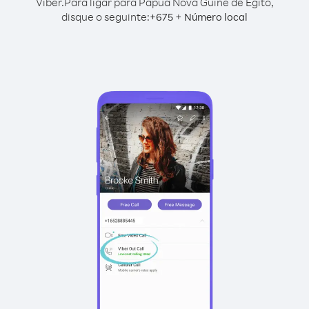
Viber.
Para ligar para Papua Nova Guiné de Egito,
disque o seguinte:
+
+
675
Número local