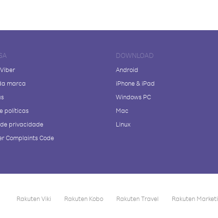
SA
DOWNLOAD
 Viber
Android
da marca
iPhone & iPad
as
Windows PC
e políticas
Mac
a de privacidade
Linux
r Complaints Code
Rakuten Viki
Rakuten Kobo
Rakuten Travel
Rakuten Market