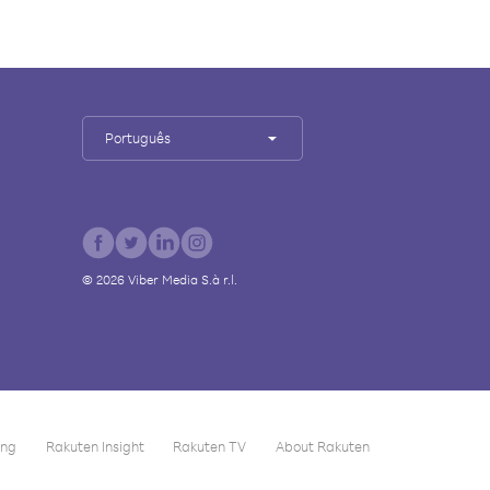
Português
©
2026
Viber Media S.à r.l.
ing
Rakuten Insight
Rakuten TV
About Rakuten