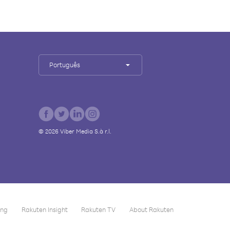
Português
©
2026
Viber Media S.à r.l.
ing
Rakuten Insight
Rakuten TV
About Rakuten