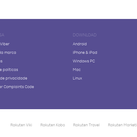
SA
DOWNLOAD
 Viber
Android
da marca
iPhone & iPad
as
Windows PC
e políticas
Mac
a de privacidade
Linux
r Complaints Code
Rakuten Viki
Rakuten Kobo
Rakuten Travel
Rakuten Market