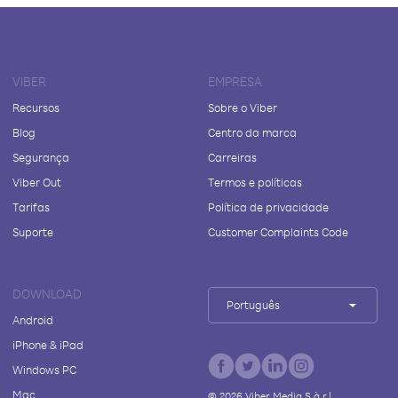
VIBER
EMPRESA
Recursos
Sobre o Viber
Blog
Centro da marca
Segurança
Carreiras
Viber Out
Termos e políticas
Tarifas
Política de privacidade
Suporte
Customer Complaints Code
DOWNLOAD
Português
Android
iPhone & iPad
Windows PC
Mac
©
2026
Viber Media S.à r.l.