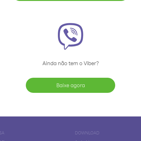
Ainda não tem o Viber?
Baixe agora
SA
DOWNLOAD