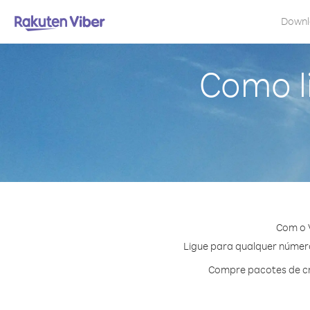
Down
Como l
Com o V
Ligue para qualquer número 
Compre pacotes de cr