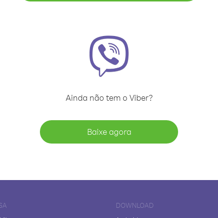
Ainda não tem o Viber?
Baixe agora
SA
DOWNLOAD