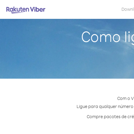
Down
Como li
Com o V
Ligue para qualquer número e
Compre pacotes de créd