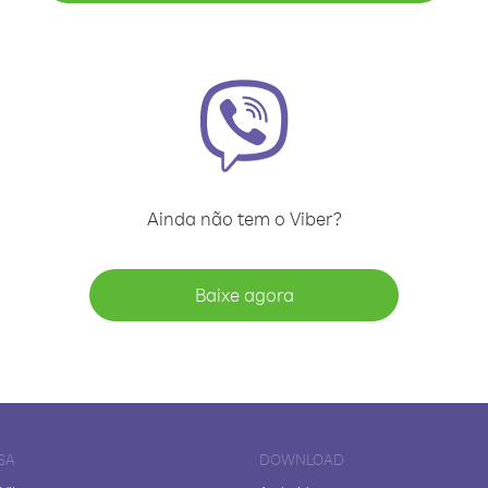
Ainda não tem o Viber?
Baixe agora
SA
DOWNLOAD