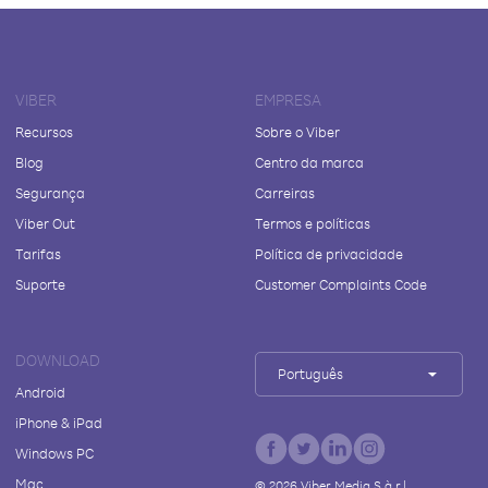
VIBER
EMPRESA
Recursos
Sobre o Viber
Blog
Centro da marca
Segurança
Carreiras
Viber Out
Termos e políticas
Tarifas
Política de privacidade
Suporte
Customer Complaints Code
DOWNLOAD
Português
Android
iPhone & iPad
Windows PC
Mac
©
2026
Viber Media S.à r.l.