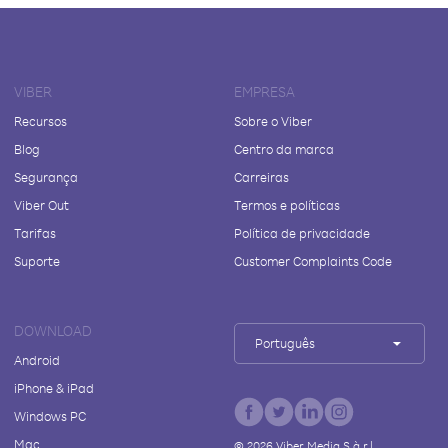
VIBER
EMPRESA
Recursos
Sobre o Viber
Blog
Centro da marca
Segurança
Carreiras
Viber Out
Termos e políticas
Tarifas
Política de privacidade
Suporte
Customer Complaints Code
DOWNLOAD
Português
Android
iPhone & iPad
Windows PC
Mac
©
2026
Viber Media S.à r.l.