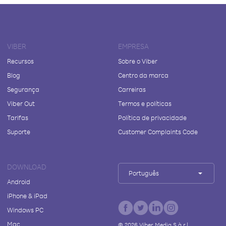
VIBER
EMPRESA
Recursos
Sobre o Viber
Blog
Centro da marca
Segurança
Carreiras
Viber Out
Termos e políticas
Tarifas
Política de privacidade
Suporte
Customer Complaints Code
DOWNLOAD
Português
Android
iPhone & iPad
Windows PC
Mac
©
2026
Viber Media S.à r.l.