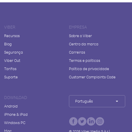
VIBER
EMPRESA
Recursos
Sobre o Viber
Blog
Centro da marca
Segurança
Carreiras
Viber Out
Termos e políticas
Tarifas
Política de privacidade
Suporte
Customer Complaints Code
DOWNLOAD
Português
Android
iPhone & iPad
Windows PC
Mac
©
2026
Viber Media S.à r.l.