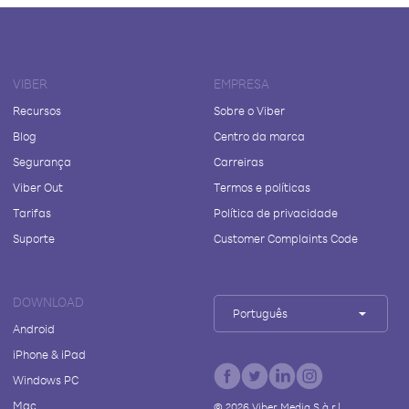
VIBER
EMPRESA
Recursos
Sobre o Viber
Blog
Centro da marca
Segurança
Carreiras
Viber Out
Termos e políticas
Tarifas
Política de privacidade
Suporte
Customer Complaints Code
DOWNLOAD
Português
Android
iPhone & iPad
Windows PC
Mac
©
2026
Viber Media S.à r.l.