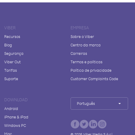
VIBER
EMPRESA
Recursos
Sobre o Viber
Blog
Centro da marca
Segurança
Carreiras
Viber Out
Termos e políticas
Tarifas
Política de privacidade
Suporte
Customer Complaints Code
DOWNLOAD
Português
Android
iPhone & iPad
Windows PC
Mac
©
2026
Viber Media S.à r.l.