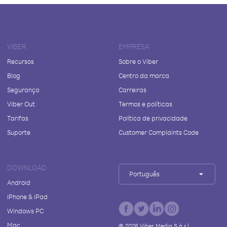
VIBER
EMPRESA
Recursos
Sobre o Viber
Blog
Centro da marca
Segurança
Carreiras
Viber Out
Termos e políticas
Tarifas
Política de privacidade
Suporte
Customer Complaints Code
DOWNLOAD
Português
Android
iPhone & iPad
Windows PC
Mac
©
2026
Viber Media S.à r.l.