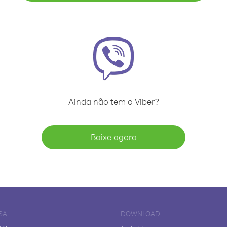
Ainda não tem o Viber?
Baixe agora
SA
DOWNLOAD