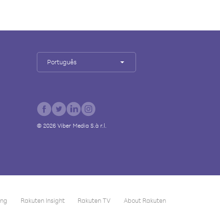
Português
©
2026
Viber Media S.à r.l.
ing
Rakuten Insight
Rakuten TV
About Rakuten