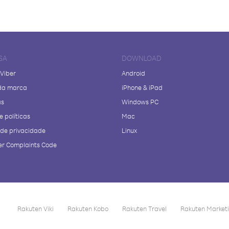
SA
DOWNLOAD
 Viber
Android
da marca
iPhone & iPad
as
Windows PC
e políticas
Mac
a de privacidade
Linux
r Complaints Code
Rakuten Viki
Rakuten Kobo
Rakuten Travel
Rakuten Market