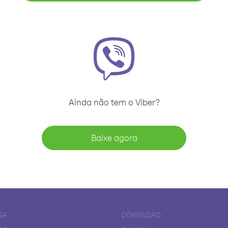
Ainda não tem o Viber?
Baixe agora
SA
DOWNLOAD