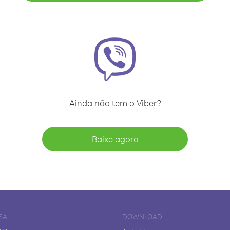
Ainda não tem o Viber?
Baixe agora
SA
DOWNLOAD