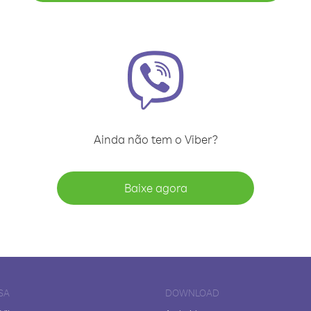
Ainda não tem o Viber?
Baixe agora
SA
DOWNLOAD