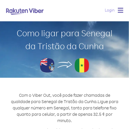
Login
Togg
navig
Como ligar para Senegal
da Tristão da Cunha
Com o Viber Out, você pode fazer chamadas de
qualidade para Senegal de Tristão da Cunha.
Ligue para
qualquer número em Senegal, tanto para telefone fixo
quanto para celular, a partir de apenas 32.5 ¢ por
minuto.