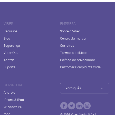
VIBER
EMPRESA
Recursos
Sobre o Viber
Blog
Centro da marca
Segurança
Carreiras
Viber Out
Termos e políticas
Tarifas
Política de privacidade
Suporte
Customer Complaints Code
DOWNLOAD
Português
Android
iPhone & iPad
Windows PC
Mac
©
2026
Viber Media S.à r.l.