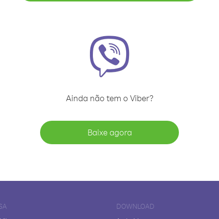
Ainda não tem o Viber?
Baixe agora
SA
DOWNLOAD