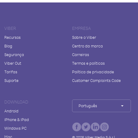
VIBER
EMPRESA
Recursos
Sobre o Viber
Blog
Centro da marca
Segurança
Carreiras
Viber Out
Termos e políticas
Tarifas
Política de privacidade
Suporte
Customer Complaints Code
DOWNLOAD
Português
Android
iPhone & iPad
Windows PC
Mac
©
2026
Viber Media S.à r.l.