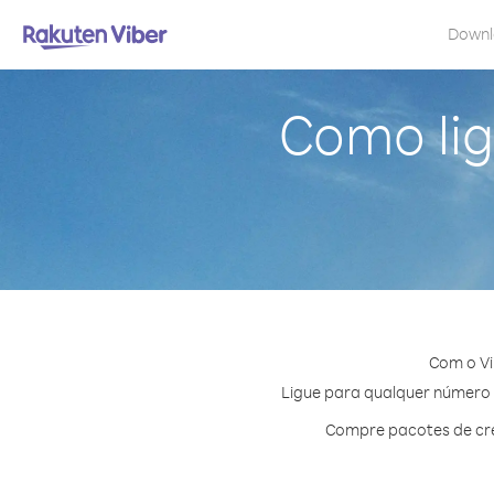
Down
Como lig
Com o Vi
Ligue para qualquer número e
Compre pacotes de cré