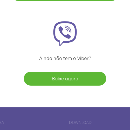
Ainda não tem o Viber?
Baixe agora
SA
DOWNLOAD