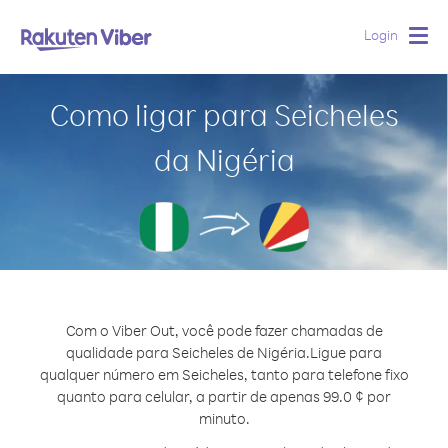
Login
Togg
navig
Como ligar para Seicheles
da Nigéria
Com o Viber Out, você pode fazer chamadas de
qualidade para Seicheles de Nigéria.
Ligue para
qualquer número em Seicheles, tanto para telefone fixo
quanto para celular, a partir de apenas 99.0 ¢ por
minuto.