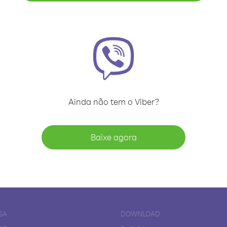
Ainda não tem o Viber?
Baixe agora
SA
DOWNLOAD