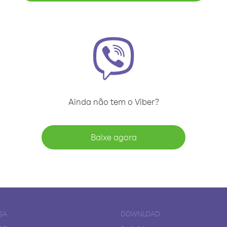
Ainda não tem o Viber?
Baixe agora
SA
DOWNLOAD