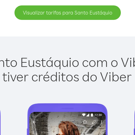
Visualizar tarifas para Santo Eustáquio
to Eustáquio com o Vib
tiver créditos do Viber