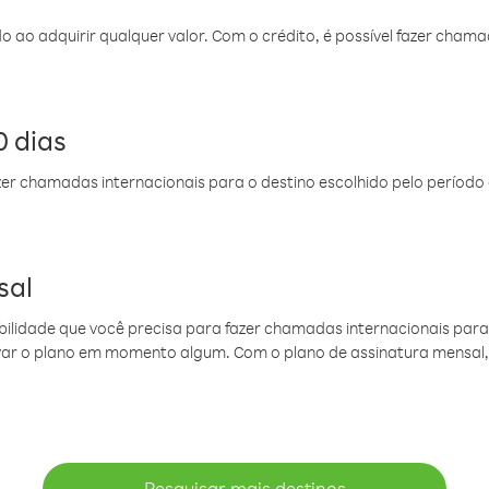
do ao adquirir qualquer valor. Com o crédito, é possível fazer ch
 dias
er chamadas internacionais para o destino escolhido pelo período 
sal
ibilidade que você precisa para fazer chamadas internacionais para 
ovar o plano em momento algum. Com o plano de assinatura mensal
Pesquisar mais destinos