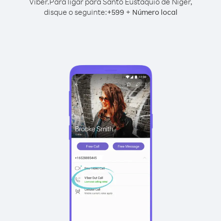
Viber.
Para ligar para Santo Eustáquio de Níger,
disque o seguinte:
+
+
599
Número local