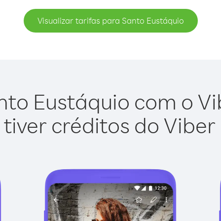
Visualizar tarifas para Santo Eustáquio
to Eustáquio com o Vib
tiver créditos do Viber