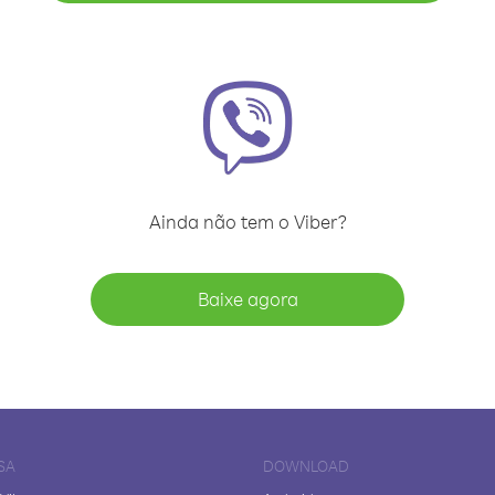
Ainda não tem o Viber?
Baixe agora
SA
DOWNLOAD