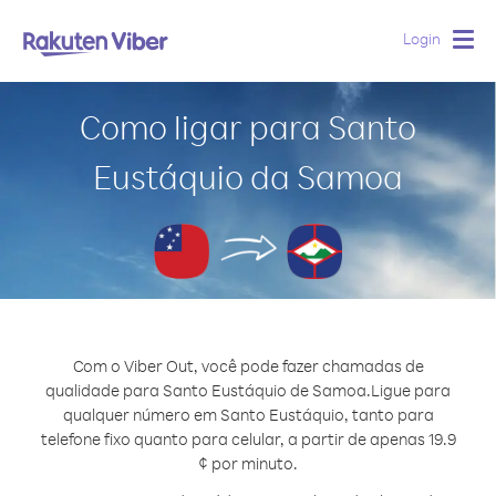
Login
Togg
navig
Como ligar para Santo
Eustáquio da Samoa
Com o Viber Out, você pode fazer chamadas de
qualidade para Santo Eustáquio de Samoa.
Ligue para
qualquer número em Santo Eustáquio, tanto para
telefone fixo quanto para celular, a partir de apenas 19.9
¢ por minuto.