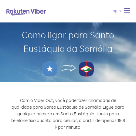
Login
Togg
navig
Como ligar para Santo
Eustáquio da Somália
Com o Viber Out, você pode fazer chamadas de
qualidade para Santo Eustáquio de Somália.
Ligue para
qualquer número em Santo Eustáquio, tanto para
telefone fixo quanto para celular, a partir de apenas 19.9
¢ por minuto.