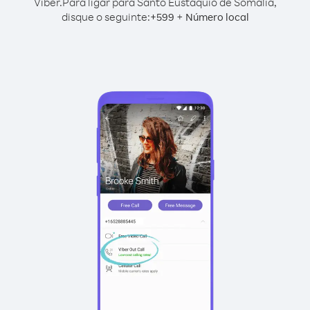
Viber.
Para ligar para Santo Eustáquio de Somália,
disque o seguinte:
+
+
599
Número local