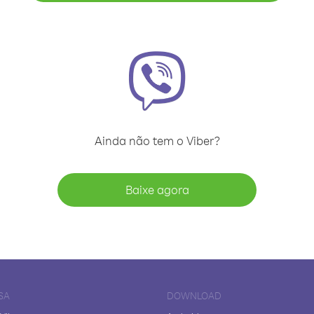
Ainda não tem o Viber?
Baixe agora
SA
DOWNLOAD