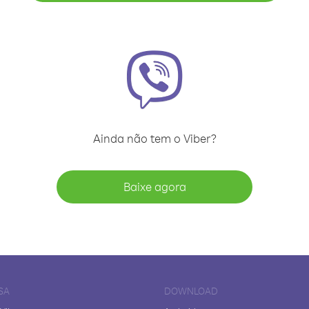
Ainda não tem o Viber?
Baixe agora
SA
DOWNLOAD