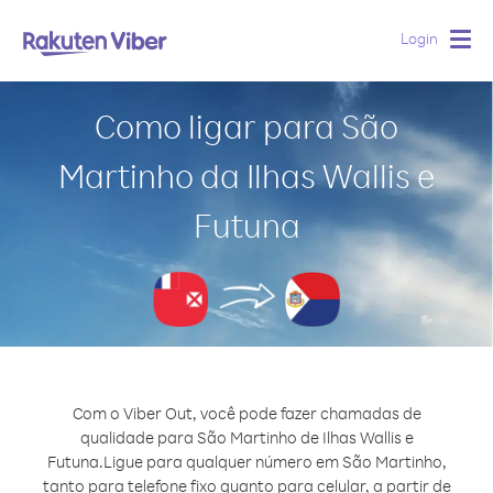
Login
Togg
navig
Como ligar para São
Martinho da Ilhas Wallis e
Futuna
Com o Viber Out, você pode fazer chamadas de
qualidade para São Martinho de Ilhas Wallis e
Futuna.
Ligue para qualquer número em São Martinho,
tanto para telefone fixo quanto para celular, a partir de