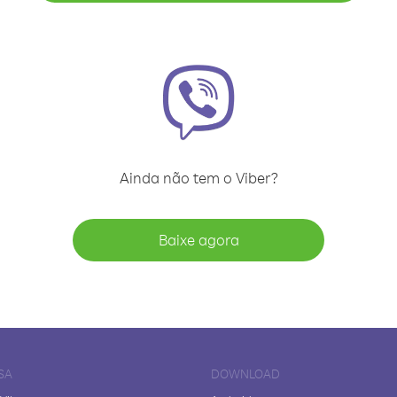
Ainda não tem o Viber?
Baixe agora
SA
DOWNLOAD