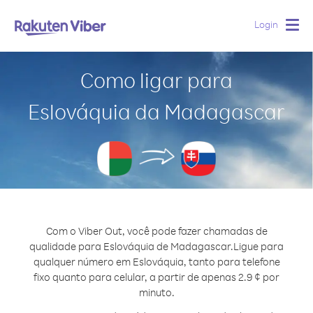
Login
Togg
navig
Como ligar para
Eslováquia da Madagascar
Com o Viber Out, você pode fazer chamadas de
qualidade para Eslováquia de Madagascar.
Ligue para
qualquer número em Eslováquia, tanto para telefone
fixo quanto para celular, a partir de apenas 2.9 ¢ por
minuto.