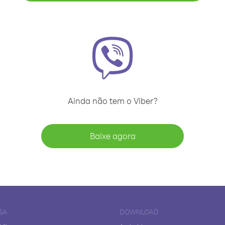
Ainda não tem o Viber?
Baixe agora
SA
DOWNLOAD