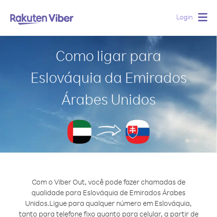
Login
Togg
navig
Como ligar para
Eslováquia da Emirados
Árabes Unidos
Com o Viber Out, você pode fazer chamadas de
qualidade para Eslováquia de Emirados Árabes
Unidos.
Ligue para qualquer número em Eslováquia,
tanto para telefone fixo quanto para celular, a partir de