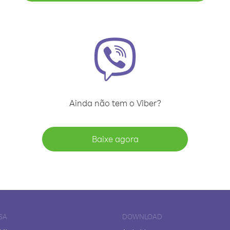
Ainda não tem o Viber?
Baixe agora
SA
DOWNLOAD