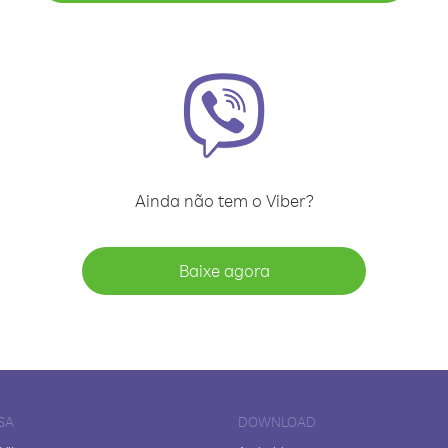
Ainda não tem o Viber?
Baixe agora
SA
DOWNLOAD