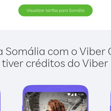
Visualizar tarifas para Somália
a Somália com o Viber Ou
tiver créditos do Viber