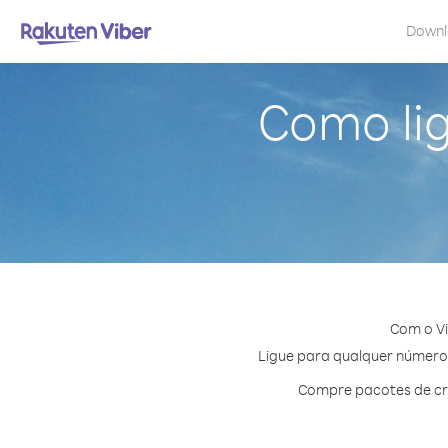
Down
Como lig
Com o Vi
Ligue para qualquer número e
Compre pacotes de cré