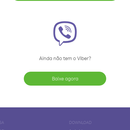
Ainda não tem o Viber?
Baixe agora
SA
DOWNLOAD