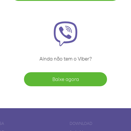
Ainda não tem o Viber?
Baixe agora
SA
DOWNLOAD