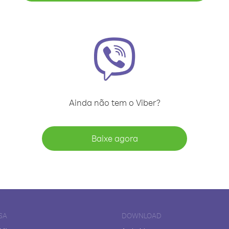
Ainda não tem o Viber?
Baixe agora
SA
DOWNLOAD