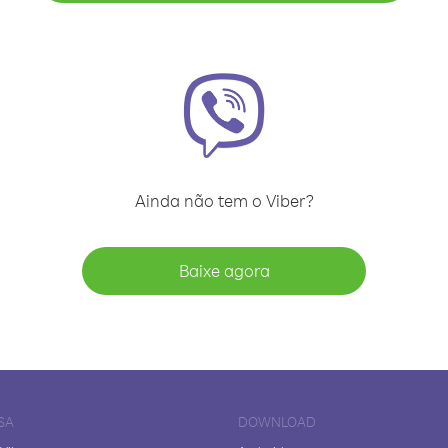
Ainda não tem o Viber?
Baixe agora
SA
DOWNLOAD