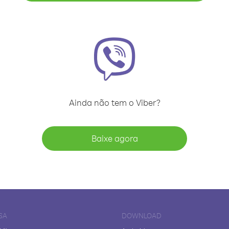
Ainda não tem o Viber?
Baixe agora
SA
DOWNLOAD